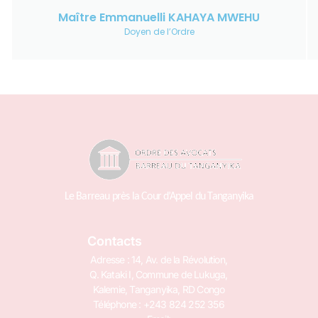
Maître Emmanuelli KAHAYA MWEHU
Doyen de l’Ordre
Le Barreau près la Cour d’Appel du Tanganyika
Contacts
Adresse : 14, Av. de la Révolution,
Q. Kataki I, Commune de Lukuga,
Kalemie, Tanganyika, RD Congo
Téléphone : +243 824 252 356